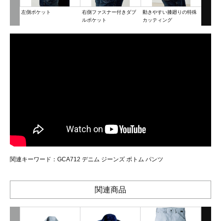
左側ポケット
右側ファスナー付きダブ
動きやすい膝廻りの特殊
腰裏ロ
ルポケット
カッティング
関連キーワード：
GCA712 デニム ジーンズ ボトム パンツ
関連商品