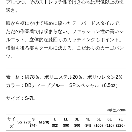
プしつつ、そのストレッチ性ではき心地は想像以上の快
適さ。
膝から裾にかけて強めに絞ったテーパードスタイルで、
ただの作業着では収まらない、ファッション性の高いシ
ルエット。立体的な膝回りのカッティングもポイント。
横顔も後ろ姿もクールに決まる、こだわりのカーゴパン
ツ。
素 材：
綿78％、ポリエステル20％、ポリウレタン2％
カラー：
DBディープブルー SPスペシャル（8.5oz）
サイズ：
S-7L
<単位／cm>
サイ
Ｓ
Ｌ
LL
3L
4L
5L
6L
7L
SS（70）
M (78)
(74)
(82)
(86)
(90)
(94)
(100)
(110)
(120)
ズ