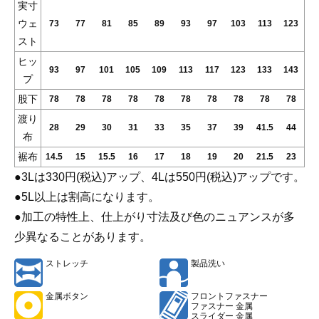
実寸
ウェ
73
77
81
85
89
93
97
103
113
123
スト
ヒッ
93
97
101
105
109
113
117
123
133
143
プ
股下
78
78
78
78
78
78
78
78
78
78
渡り
28
29
30
31
33
35
37
39
41.5
44
布
裾布
14.5
15
15.5
16
17
18
19
20
21.5
23
●3Lは330円(税込)アップ、4Lは550円(税込)アップです。
●5L以上は割高になります。
●加工の特性上、仕上がり寸法及び色のニュアンスが多
少異なることがあります。
ストレッチ
製品洗い
金属ボタン
フロントファスナー
ファスナー 金属
スライダー 金属