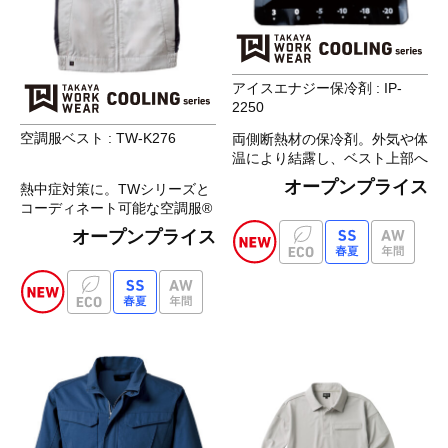
アイスエナジー保冷剤 : IP-
2250
空調服ベスト : TW-K276
両側断熱材の保冷剤。外気や体
温により結露し、ベスト上部へ
水分を供給します。
オープンプライス
熱中症対策に。TWシリーズと
コーディネート可能な空調服®
シリーズ
オープンプライス
多様なツールが携帯できる抜群
の収納力を持ちつつも見た目は
スタイリッシュ