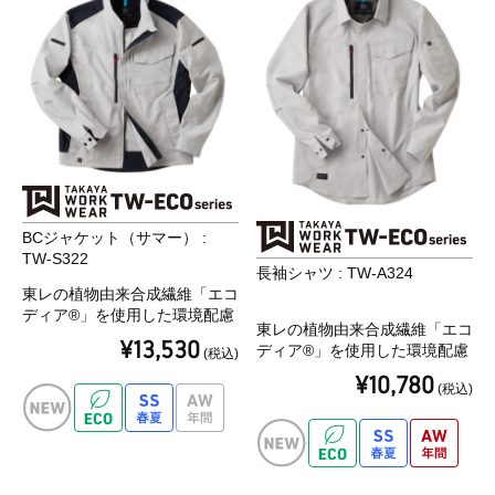
BCジャケット（サマー） :
TW-S322
長袖シャツ : TW-A324
東レの植物由来合成繊維「エコ
ディア®」を使用した環境配慮
東レの植物由来合成繊維「エコ
型アイテム。
¥13,530
ディア®」を使用した環境配慮
(税込)
「軽い」「伸びる」「動きやす
型アイテム。
い」高機能ストレッチ素材 東
¥10,780
(税込)
「軽い」「伸びる」「動きやす
レ「Lightfix®」を使用
い」高機能ストレッチ素材 東
レ「Lightfix®」を使用。