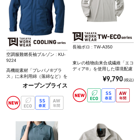
長袖ポロ : TW-A350
空調服難燃長袖ブルゾン : KU-
9224
東レの植物由来合成繊維「エコ
ディア®」を使用した環境配慮
高機能素材「プレバノ®プラ
型アイテム。
ス」に未利用綿（落綿など）を
¥9,790
(税込)
「軽い」「伸びる」「動きやす
再利用した環境に優しい素材を
オープンプライス
い」高機能ストレッチ素材 東
使用
レ「Lightfix®」を使用。