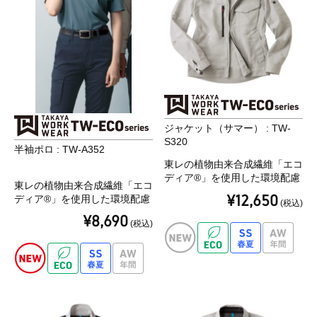
ジャケット（サマー） : TW-
S320
半袖ポロ : TW-A352
東レの植物由来合成繊維「エコ
ディア®」を使用した環境配慮
東レの植物由来合成繊維「エコ
型アイテム。
¥12,650
ディア®」を使用した環境配慮
(税込)
「軽い」「伸びる」「動きやす
型アイテム。
¥8,690
い」高機能ストレッチ素材 東
(税込)
「軽い」「伸びる」「動きやす
レ「Lightfix®」を使用。
い」高機能ストレッチ素材 東
レ「Lightfix®」を使用。