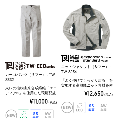
ニットジャケット（サマー） :
TW-S254
カーゴパンツ（サマー） : TW-
S332
「よく伸びてしっかり戻る」を
実現する高機能ニット素材を使
東レの植物由来合成繊維「エコ
用したストレスフリーウェア。
¥12,650
ディア®」を使用した環境配慮
(税込)
高い通気性と吸汗性も備えたド
型アイテム。
ライタッチの最強夏モデル。
¥11,000
(税込)
「軽い」「伸びる」「動きやす
い」高機能ストレッチ素材 東
レ「Lightfix®」を使用